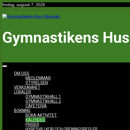
Hoppa
fredag, augusti 7, 2026
till
innehåll
Gymnastikens Hus 
OM OSS
MEDLEMMAR
STYRELSEN
VERKSAMHET
LOKALER
GYMNASTIKHALL 1
GYMNASTIKHALL 2
CAFETERIA
BOKNING
BOKA AKTIVITET
KALENDER
PRISER
HYRESVILLKOR OCH ORDNINGSREGLER