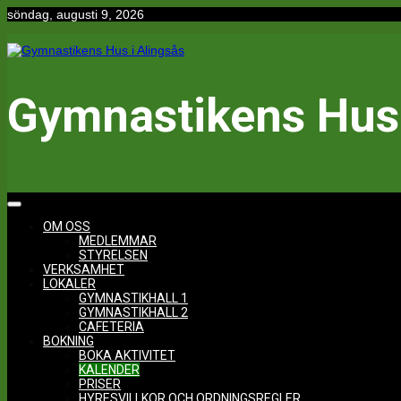
Hoppa
söndag, augusti 9, 2026
till
innehåll
Gymnastikens Hus 
OM OSS
MEDLEMMAR
STYRELSEN
VERKSAMHET
LOKALER
GYMNASTIKHALL 1
GYMNASTIKHALL 2
CAFETERIA
BOKNING
BOKA AKTIVITET
KALENDER
PRISER
HYRESVILLKOR OCH ORDNINGSREGLER