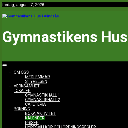
Hoppa
fredag, augusti 7, 2026
till
innehåll
Gymnastikens Hus 
OM OSS
MEDLEMMAR
STYRELSEN
VERKSAMHET
LOKALER
GYMNASTIKHALL 1
GYMNASTIKHALL 2
CAFETERIA
BOKNING
BOKA AKTIVITET
KALENDER
PRISER
HYRESVILLKOR OCH ORDNINGSREGLER