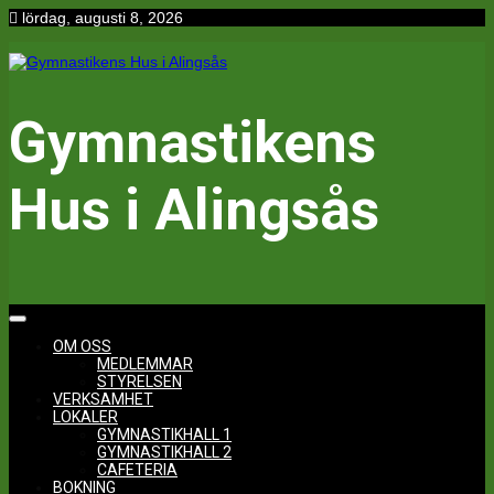
Hoppa
lördag, augusti 8, 2026
till
innehåll
Gymnastikens
Hus i Alingsås
OM OSS
MEDLEMMAR
STYRELSEN
VERKSAMHET
LOKALER
GYMNASTIKHALL 1
GYMNASTIKHALL 2
CAFETERIA
BOKNING