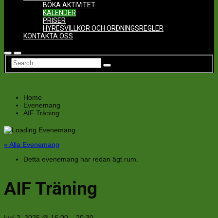
BOKA AKTIVITET
KALENDER
PRISER
HYRESVILLKOR OCH ORDNINGSREGLER
KONTAKTA OSS
Home
Evenemang
AIF Träning
« Alla Evenemang
Detta evenemang har redan ägt rum.
AIF Träning
juni 2, 2025
@
16:00
–
20:30