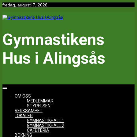
Hoppa
fredag, augusti 7, 2026
till
innehåll
Gymnastikens
Hus i Alingsås
OM OSS
MEDLEMMAR
STYRELSEN
VERKSAMHET
LOKALER
GYMNASTIKHALL 1
GYMNASTIKHALL 2
CAFETERIA
BOKNING