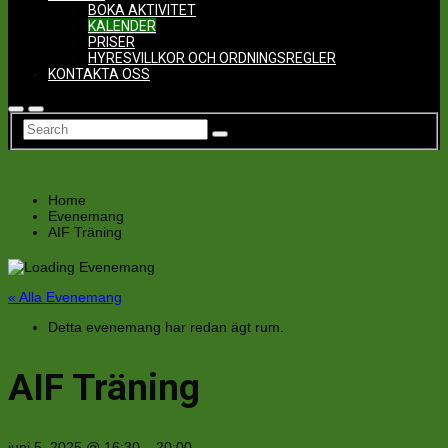
BOKA AKTIVITET
KALENDER
PRISER
HYRESVILLKOR OCH ORDNINGSREGLER
KONTAKTA OSS
Home
Evenemang
AIF Träning
« Alla Evenemang
Detta evenemang har redan ägt rum.
AIF Träning
juni 5, 2025
@
16:30
–
20:00