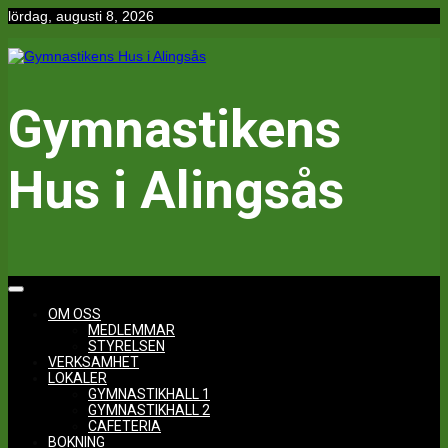
Hoppa
lördag, augusti 8, 2026
till
innehåll
Gymnastikens
Hus i Alingsås
OM OSS
MEDLEMMAR
STYRELSEN
VERKSAMHET
LOKALER
GYMNASTIKHALL 1
GYMNASTIKHALL 2
CAFETERIA
BOKNING