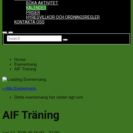
BOKA AKTIVITET
KALENDER
PRISER
HYRESVILLKOR OCH ORDNINGSREGLER
KONTAKTA OSS
Home
Evenemang
AIF Träning
« Alla Evenemang
Detta evenemang har redan ägt rum.
AIF Träning
juni 12, 2025
@
16:00
–
22:00