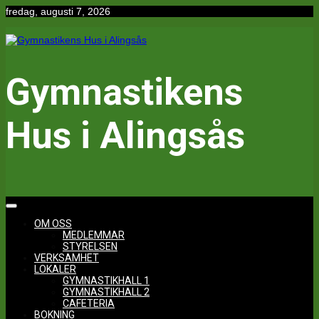
Hoppa
fredag, augusti 7, 2026
till
innehåll
Gymnastikens
Hus i Alingsås
OM OSS
MEDLEMMAR
STYRELSEN
VERKSAMHET
LOKALER
GYMNASTIKHALL 1
GYMNASTIKHALL 2
CAFETERIA
BOKNING