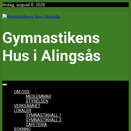
Hoppa
lördag, augusti 8, 2026
till
innehåll
Gymnastikens
Hus i Alingsås
OM OSS
MEDLEMMAR
STYRELSEN
VERKSAMHET
LOKALER
GYMNASTIKHALL 1
GYMNASTIKHALL 2
CAFETERIA
BOKNING