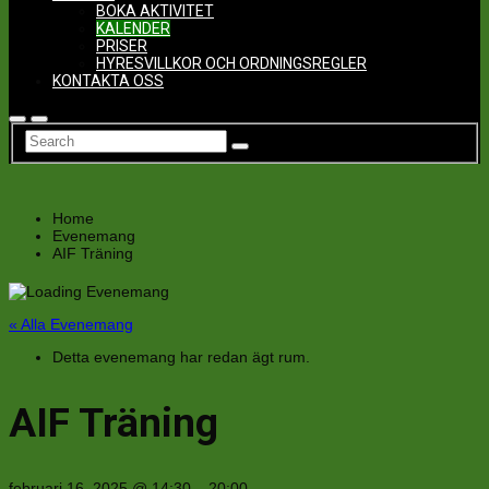
BOKA AKTIVITET
KALENDER
PRISER
HYRESVILLKOR OCH ORDNINGSREGLER
KONTAKTA OSS
Home
Evenemang
AIF Träning
« Alla Evenemang
Detta evenemang har redan ägt rum.
AIF Träning
februari 16, 2025
@
14:30
–
20:00