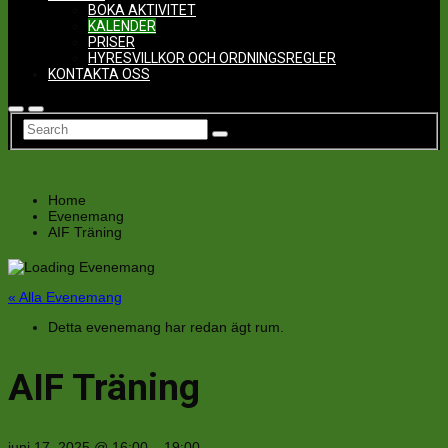
BOKA AKTIVITET
KALENDER
PRISER
HYRESVILLKOR OCH ORDNINGSREGLER
KONTAKTA OSS
Home
Evenemang
AIF Träning
« Alla Evenemang
Detta evenemang har redan ägt rum.
AIF Träning
juni 17, 2025
@
16:00
–
19:00