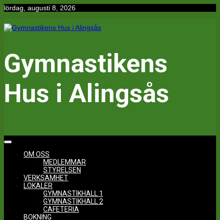
Hoppa
lördag, augusti 8, 2026
till
innehåll
Gymnastikens
Hus i Alingsås
OM OSS
MEDLEMMAR
STYRELSEN
VERKSAMHET
LOKALER
GYMNASTIKHALL 1
GYMNASTIKHALL 2
CAFETERIA
BOKNING