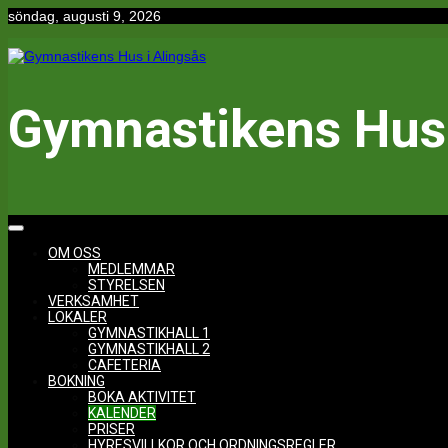
Hoppa
söndag, augusti 9, 2026
till
innehåll
Gymnastikens Hus 
OM OSS
MEDLEMMAR
STYRELSEN
VERKSAMHET
LOKALER
GYMNASTIKHALL 1
GYMNASTIKHALL 2
CAFETERIA
BOKNING
BOKA AKTIVITET
KALENDER
PRISER
HYRESVILLKOR OCH ORDNINGSREGLER