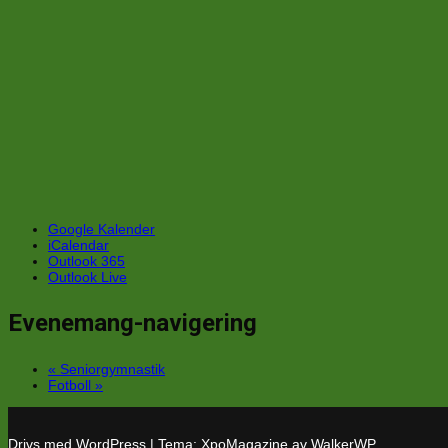
Google Kalender
iCalendar
Outlook 365
Outlook Live
Evenemang-navigering
«
Seniorgymnastik
Fotboll
»
Drivs med WordPress
|
Tema: XpoMagazine av
WalkerWP
.