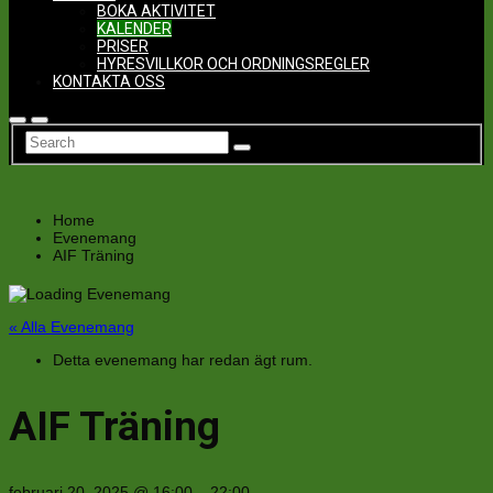
BOKA AKTIVITET
KALENDER
PRISER
HYRESVILLKOR OCH ORDNINGSREGLER
KONTAKTA OSS
Home
Evenemang
AIF Träning
« Alla Evenemang
Detta evenemang har redan ägt rum.
AIF Träning
februari 20, 2025
@
16:00
–
22:00