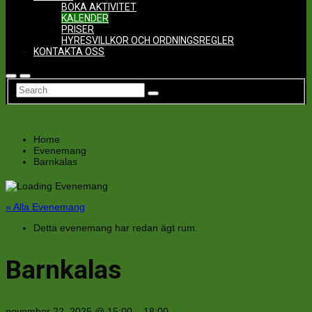
BOKA AKTIVITET
KALENDER
PRISER
HYRESVILLKOR OCH ORDNINGSREGLER
KONTAKTA OSS
Home
Evenemang
Barnkalas
« Alla Evenemang
Detta evenemang har redan ägt rum.
Barnkalas
november 22, 2025
@
15:00
–
18:00