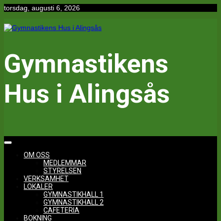
Hoppa
torsdag, augusti 6, 2026
till
innehåll
Gymnastikens
Hus i Alingsås
OM OSS
MEDLEMMAR
STYRELSEN
VERKSAMHET
LOKALER
GYMNASTIKHALL 1
GYMNASTIKHALL 2
CAFETERIA
BOKNING