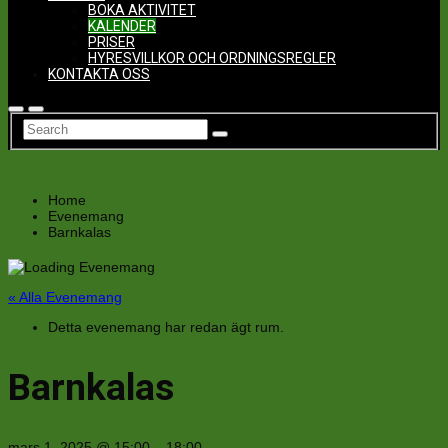
BOKA AKTIVITET
KALENDER
PRISER
HYRESVILLKOR OCH ORDNINGSREGLER
KONTAKTA OSS
Home
Evenemang
Barnkalas
« Alla Evenemang
Detta evenemang har redan ägt rum.
Barnkalas
mars 1, 2025
@
15:00
–
18:00