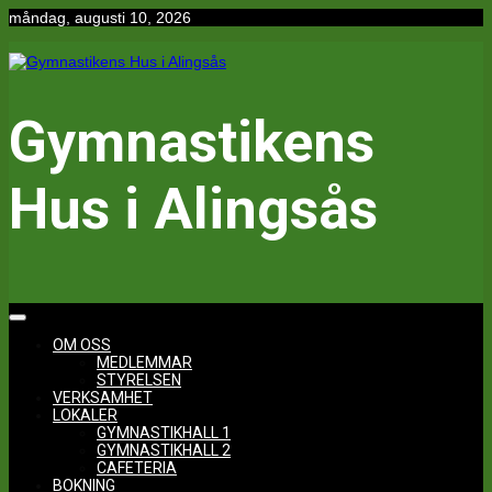
Hoppa
måndag, augusti 10, 2026
till
innehåll
Gymnastikens
Hus i Alingsås
OM OSS
MEDLEMMAR
STYRELSEN
VERKSAMHET
LOKALER
GYMNASTIKHALL 1
GYMNASTIKHALL 2
CAFETERIA
BOKNING