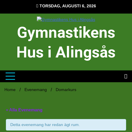
Hoppa
TORSDAG, AUGUSTI 6, 2026
till
innehåll
Gymnastikens
Hus i Alingsås
Home
Evenemang
Domarkurs
« Alla Evenemang
Detta evenemang har redan ägt rum.