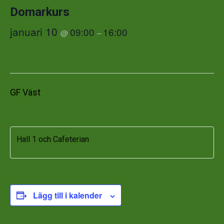
Domarkurs
januari 10
09:00
16:00
@
–
GF Väst
Hall 1 och Cafeterian
Lägg till i kalender