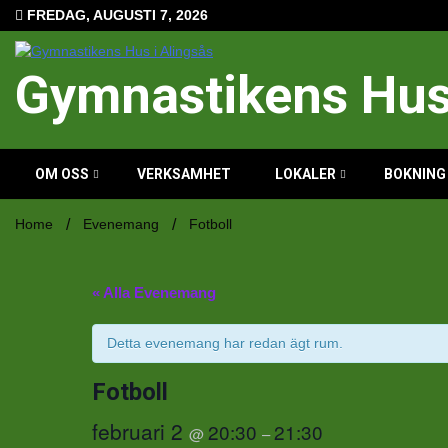
Hoppa
FREDAG, AUGUSTI 7, 2026
till
innehåll
Gymnastikens Hus 
OM OSS
VERKSAMHET
LOKALER
BOKNING
Home
Evenemang
Fotboll
« Alla Evenemang
Detta evenemang har redan ägt rum.
Fotboll
februari 2
20:30
21:30
@
–