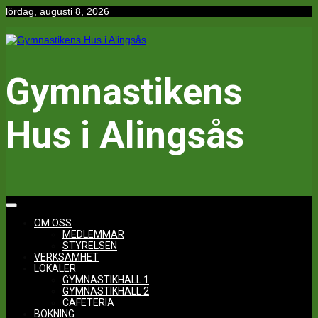
Hoppa
lördag, augusti 8, 2026
till
innehåll
Gymnastikens
Hus i Alingsås
OM OSS
MEDLEMMAR
STYRELSEN
VERKSAMHET
LOKALER
GYMNASTIKHALL 1
GYMNASTIKHALL 2
CAFETERIA
BOKNING