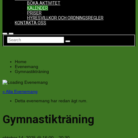
BOKA AKTIVITET
KALENDER
PRISER
HYRESVILLKOR OCH ORDNINGSREGLER
KONTAKTA OSS
Home
Evenemang
Gymnastikträning
« Alla Evenemang
Detta evenemang har redan ägt rum.
Gymnastikträning
oktober 14, 2025
@
16:00
–
20:30