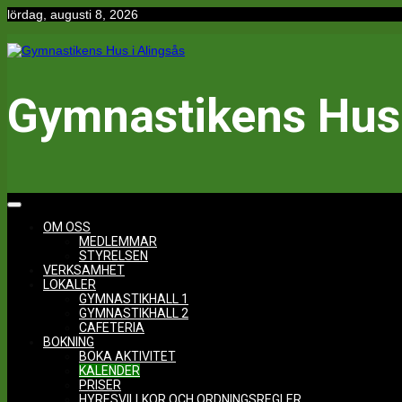
Hoppa
lördag, augusti 8, 2026
till
innehåll
Gymnastikens Hus 
OM OSS
MEDLEMMAR
STYRELSEN
VERKSAMHET
LOKALER
GYMNASTIKHALL 1
GYMNASTIKHALL 2
CAFETERIA
BOKNING
BOKA AKTIVITET
KALENDER
PRISER
HYRESVILLKOR OCH ORDNINGSREGLER