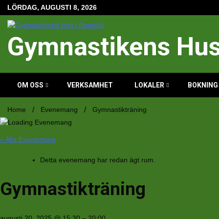
Hoppa
LÖRDAG, AUGUSTI 8, 2026
till
innehåll
Gymnastikens Hus 
OM OSS
VERKSAMHET
LOKALER
BOKNING
Home
Evenemang
Gymnastikträning
« Alla Evenemang
Detta evenemang har redan ägt rum.
Gymnastikträning
augusti 20, 2025
@
15:30
–
20:00