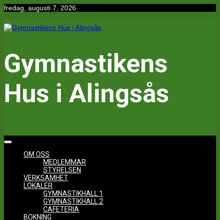
Hoppa
fredag, augusti 7, 2026
till
innehåll
Gymnastikens
Hus i Alingsås
OM OSS
MEDLEMMAR
STYRELSEN
VERKSAMHET
LOKALER
GYMNASTIKHALL 1
GYMNASTIKHALL 2
CAFETERIA
BOKNING