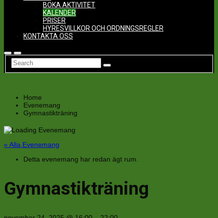
BOKA AKTIVITET
KALENDER
PRISER
HYRESVILLKOR OCH ORDNINGSREGLER
KONTAKTA OSS
Home
Evenemang
Gymnastikträning
« Alla Evenemang
Detta evenemang har redan ägt rum.
Gymnastikträning
november 24, 2025
@
16:00
–
22:00