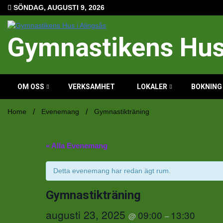
Hoppa
SÖNDAG, AUGUSTI 9, 2026
till
innehåll
Gymnastikens Hus 
OM OSS
VERKSAMHET
LOKALER
BOKNING
Home
Evenemang
Gymnastikträning
« Alla Evenemang
Detta evenemang har redan ägt rum.
Gymnastikträning
augusti 23, 2025
09:00
13:30
@
–