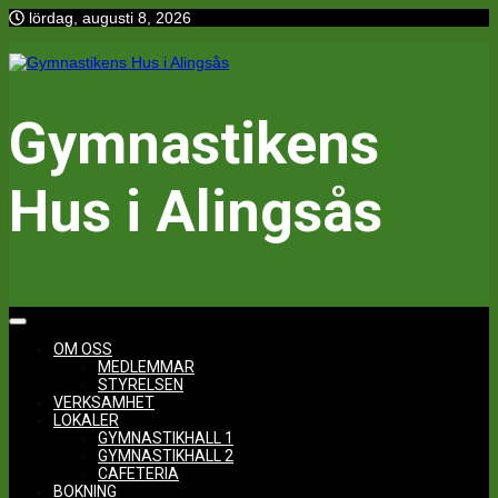
Hoppa
lördag, augusti 8, 2026
till
innehåll
Gymnastikens
Hus i Alingsås
OM OSS
MEDLEMMAR
STYRELSEN
VERKSAMHET
LOKALER
GYMNASTIKHALL 1
GYMNASTIKHALL 2
CAFETERIA
BOKNING