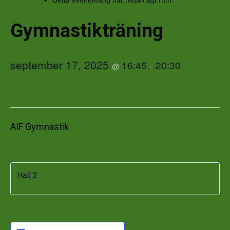
Detta evenemang har redan ägt rum.
Gymnastikträning
september 17, 2025
16:45
20:30
@
–
AIF Gymnastik
Hall 2