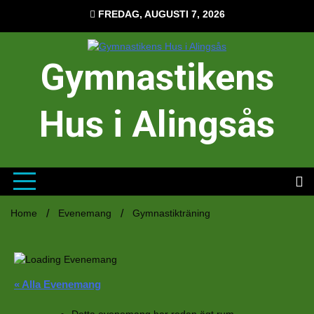
Hoppa
FREDAG, AUGUSTI 7, 2026
till
innehåll
Gymnastikens
Hus i Alingsås
Home
Evenemang
Gymnastikträning
« Alla Evenemang