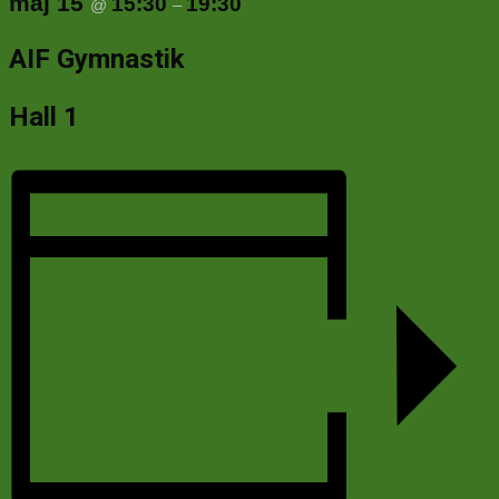
maj 15
15:30
19:30
@
–
AIF Gymnastik
Hall 1