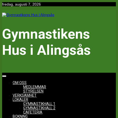
Hoppa
fredag, augusti 7, 2026
till
innehåll
Gymnastikens
Hus i Alingsås
OM OSS
MEDLEMMAR
STYRELSEN
VERKSAMHET
LOKALER
GYMNASTIKHALL 1
GYMNASTIKHALL 2
CAFETERIA
BOKNING