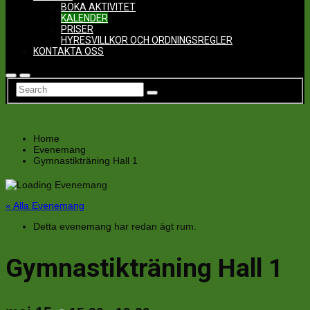
BOKA AKTIVITET
KALENDER
PRISER
HYRESVILLKOR OCH ORDNINGSREGLER
KONTAKTA OSS
Home
Evenemang
Gymnastikträning Hall 1
« Alla Evenemang
Detta evenemang har redan ägt rum.
Gymnastikträning Hall 1