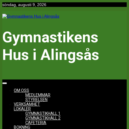
Hoppa
söndag, augusti 9, 2026
till
innehåll
Gymnastikens
Hus i Alingsås
OM OSS
MEDLEMMAR
STYRELSEN
VERKSAMHET
LOKALER
GYMNASTIKHALL 1
GYMNASTIKHALL 2
CAFETERIA
BOKNING