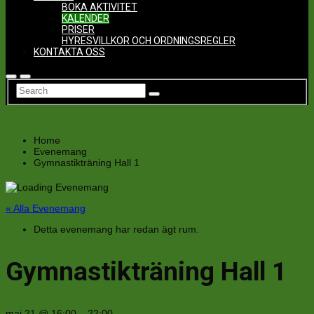
BOKA AKTIVITET
KALENDER
PRISER
HYRESVILLKOR OCH ORDNINGSREGLER
KONTAKTA OSS
Home
Evenemang
Gymnastikträning Hall 1
« Alla Evenemang
Detta evenemang har redan ägt rum.
Gymnastikträning Hall 1
maj 21
@
16:00
–
22:00