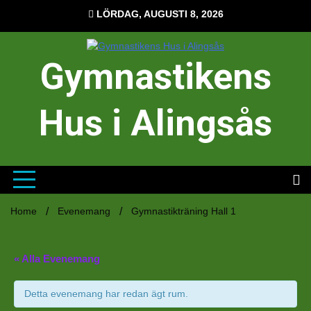
Hoppa
LÖRDAG, AUGUSTI 8, 2026
till
innehåll
Gymnastikens
Hus i Alingsås
Home
Evenemang
Gymnastikträning Hall 1
« Alla Evenemang
Detta evenemang har redan ägt rum.