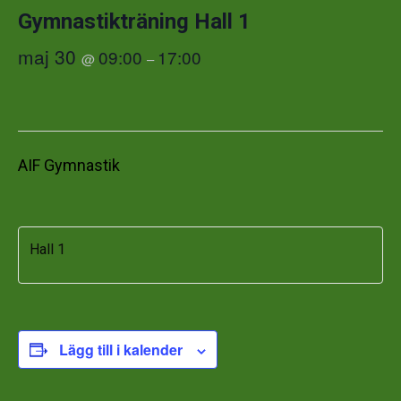
Gymnastikträning Hall 1
maj 30
09:00
17:00
@
–
AIF Gymnastik
Hall 1
Lägg till i kalender