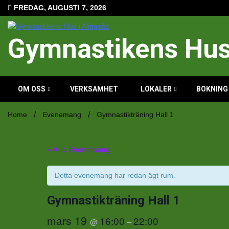
Hoppa
FREDAG, AUGUSTI 7, 2026
till
innehåll
Gymnastikens Hus 
OM OSS
VERKSAMHET
LOKALER
BOKNING
Home
Evenemang
Gymnastikträning Hall 1
« Alla Evenemang
Detta evenemang har redan ägt rum.
Gymnastikträning Hall 1
mars 19
16:00
22:00
@
–