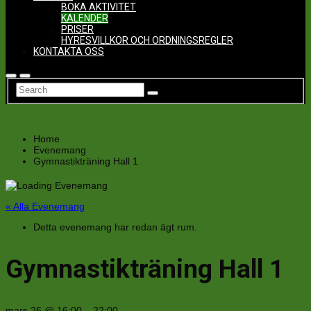
BOKA AKTIVITET
KALENDER
PRISER
HYRESVILLKOR OCH ORDNINGSREGLER
KONTAKTA OSS
Home
Evenemang
Gymnastikträning Hall 1
« Alla Evenemang
Detta evenemang har redan ägt rum.
Gymnastikträning Hall 1
mars 26
@
16:00
–
22:00