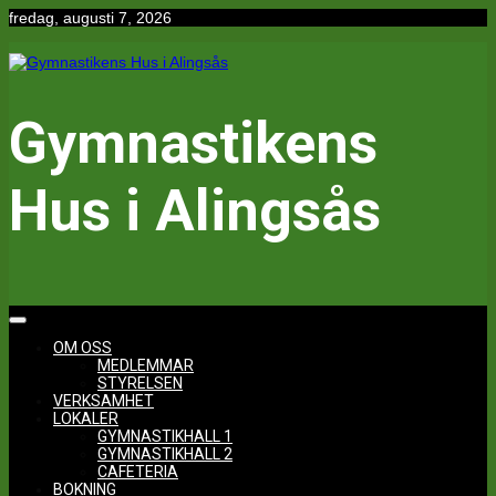
Hoppa
fredag, augusti 7, 2026
till
innehåll
Gymnastikens
Hus i Alingsås
OM OSS
MEDLEMMAR
STYRELSEN
VERKSAMHET
LOKALER
GYMNASTIKHALL 1
GYMNASTIKHALL 2
CAFETERIA
BOKNING