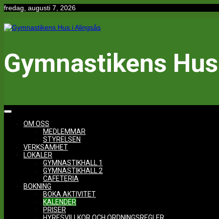
Hoppa
fredag, augusti 7, 2026
till
innehåll
Gymnastikens Hus 
OM OSS
MEDLEMMAR
STYRELSEN
VERKSAMHET
LOKALER
GYMNASTIKHALL 1
GYMNASTIKHALL 2
CAFETERIA
BOKNING
BOKA AKTIVITET
KALENDER
PRISER
HYRESVILLKOR OCH ORDNINGSREGLER