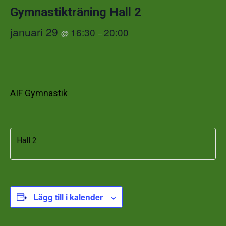
Gymnastikträning Hall 2
januari 29
16:30
20:00
@
–
AIF Gymnastik
Hall 2
Lägg till i kalender