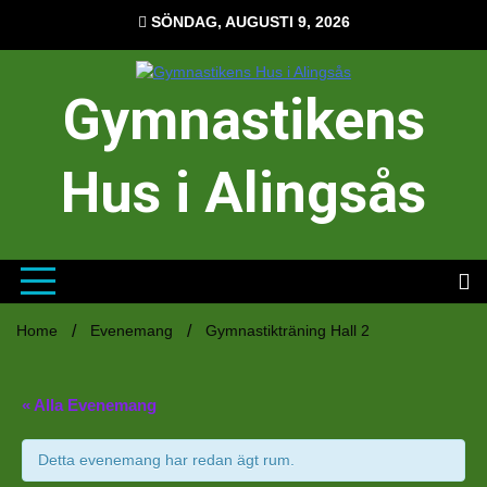
Hoppa
SÖNDAG, AUGUSTI 9, 2026
till
innehåll
Gymnastikens
Hus i Alingsås
Home
Evenemang
Gymnastikträning Hall 2
« Alla Evenemang
Detta evenemang har redan ägt rum.