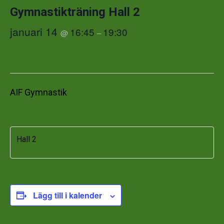
Gymnastikträning Hall 2
januari 14
16:45
19:30
@
–
AIF Gymnastik
Hall 2
Lägg till i kalender