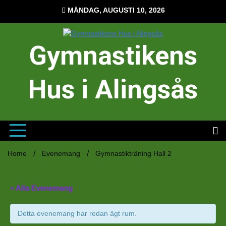
Hoppa
MÅNDAG, AUGUSTI 10, 2026
till
innehåll
Gymnastikens
Hus i Alingsås
Home
Evenemang
Gymnastikträning Hall 2
« Alla Evenemang
Detta evenemang har redan ägt rum.