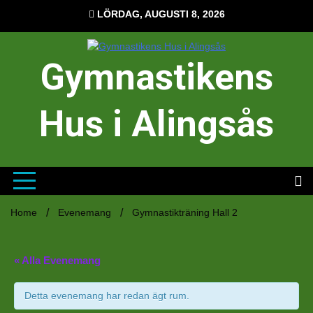
Hoppa
LÖRDAG, AUGUSTI 8, 2026
till
innehåll
Gymnastikens
Hus i Alingsås
Home
Evenemang
Gymnastikträning Hall 2
« Alla Evenemang
Detta evenemang har redan ägt rum.