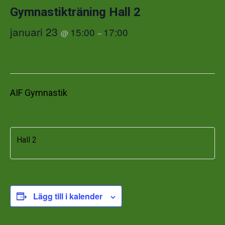
Gymnastikträning Hall 2
januari 23
15:00
17:00
@
–
AIF Gymnastik
Hall 2
Lägg till i kalender