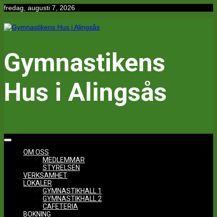
Hoppa
fredag, augusti 7, 2026
till
innehåll
Gymnastikens
Hus i Alingsås
OM OSS
MEDLEMMAR
STYRELSEN
VERKSAMHET
LOKALER
GYMNASTIKHALL 1
GYMNASTIKHALL 2
CAFETERIA
BOKNING