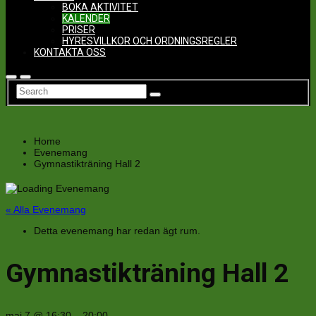
BOKA AKTIVITET
KALENDER
PRISER
HYRESVILLKOR OCH ORDNINGSREGLER
KONTAKTA OSS
Home
Evenemang
Gymnastikträning Hall 2
« Alla Evenemang
Detta evenemang har redan ägt rum.
Gymnastikträning Hall 2
maj 7
@
16:30
–
20:00