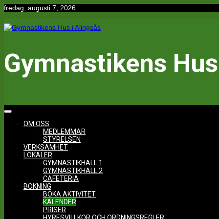
Hoppa
fredag, augusti 7, 2026
till
innehåll
Gymnastikens Hus 
OM OSS
MEDLEMMAR
STYRELSEN
VERKSAMHET
LOKALER
GYMNASTIKHALL 1
GYMNASTIKHALL 2
CAFETERIA
BOKNING
BOKA AKTIVITET
KALENDER
PRISER
HYRESVILLKOR OCH ORDNINGSREGLER