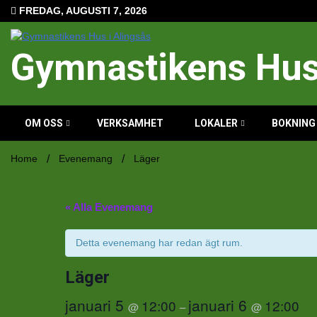
Hoppa
FREDAG, AUGUSTI 7, 2026
till
innehåll
Gymnastikens Hus 
OM OSS
VERKSAMHET
LOKALER
BOKNING
Home
Evenemang
Läger
« Alla Evenemang
Detta evenemang har redan ägt rum.
Läger
januari 5
januari 6
12:00
12:00
@
–
@