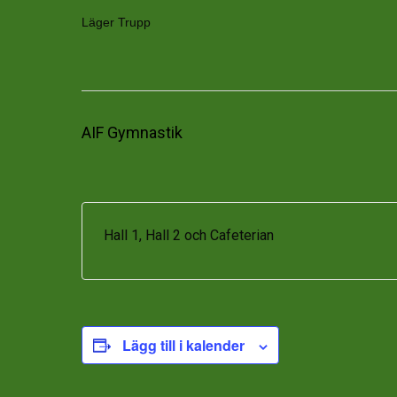
Läger Trupp
AIF Gymnastik
Hall 1, Hall 2 och Cafeterian
Lägg till i kalender