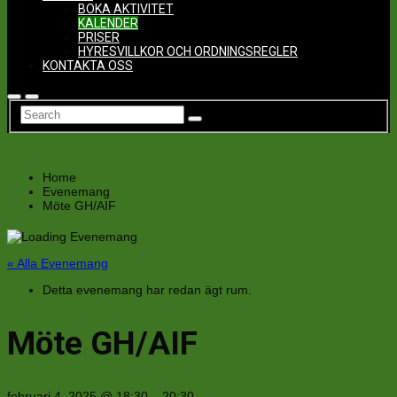
BOKA AKTIVITET
KALENDER
PRISER
HYRESVILLKOR OCH ORDNINGSREGLER
KONTAKTA OSS
Home
Evenemang
Möte GH/AIF
« Alla Evenemang
Detta evenemang har redan ägt rum.
Möte GH/AIF
februari 4, 2025
@
18:30
–
20:30