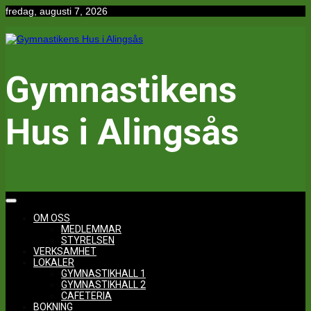
Hoppa
fredag, augusti 7, 2026
till
innehåll
Gymnastikens
Hus i Alingsås
OM OSS
MEDLEMMAR
STYRELSEN
VERKSAMHET
LOKALER
GYMNASTIKHALL 1
GYMNASTIKHALL 2
CAFETERIA
BOKNING