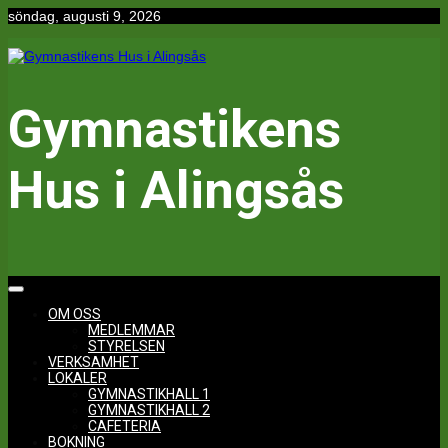
Hoppa
söndag, augusti 9, 2026
till
innehåll
Gymnastikens
Hus i Alingsås
OM OSS
MEDLEMMAR
STYRELSEN
VERKSAMHET
LOKALER
GYMNASTIKHALL 1
GYMNASTIKHALL 2
CAFETERIA
BOKNING