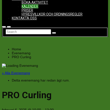
BOKA AKTIVITET
KALENDER
PRISER
HYRESVILLKOR OCH ORDNINGSREGLER
KONTAKTA OSS
Home
Evenemang
PRO Curling
« Alla Evenemang
Detta evenemang har redan ägt rum.
PRO Curling
februari 6, 2025
@
10:00
–
13:00