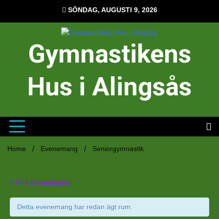
Hoppa
SÖNDAG, AUGUSTI 9, 2026
till
innehåll
Gymnastikens
Hus i Alingsås
Home
Evenemang
Seniorgymnastik
« Alla Evenemang
Detta evenemang har redan ägt rum.