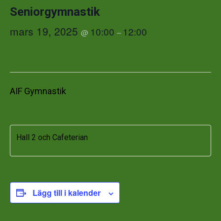
Seniorgymnastik
mars 19, 2025
10:00
12:00
@
–
AIF Gymnastik
Hall 2 och Cafeterian
Lägg till i kalender