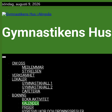
Hoppa
söndag, augusti 9, 2026
till
innehåll
Gymnastikens Hus 
OM OSS
MEDLEMMAR
STYRELSEN
VERKSAMHET
LOKALER
GYMNASTIKHALL 1
GYMNASTIKHALL 2
CAFETERIA
BOKNING
BOKA AKTIVITET
KALENDER
PRISER
HYRESVILLKOR OCH ORDNINGSREGLER