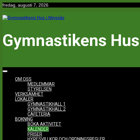
Hoppa
fredag, augusti 7, 2026
till
innehåll
Gymnastikens Hus 
OM OSS
MEDLEMMAR
STYRELSEN
VERKSAMHET
LOKALER
GYMNASTIKHALL 1
GYMNASTIKHALL 2
CAFETERIA
BOKNING
BOKA AKTIVITET
KALENDER
PRISER
HYRESVILLKOR OCH ORDNINGSREGLER