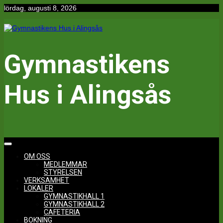
Hoppa
lördag, augusti 8, 2026
till
innehåll
Gymnastikens
Hus i Alingsås
OM OSS
MEDLEMMAR
STYRELSEN
VERKSAMHET
LOKALER
GYMNASTIKHALL 1
GYMNASTIKHALL 2
CAFETERIA
BOKNING