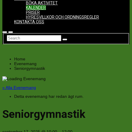
BOKA AKTIVITET
KALENDER
PRISER
HYRESVILLKOR OCH ORDNINGSREGLER
KONTAKTA OSS
Home
Evenemang
Seniorgymnastik
« Alla Evenemang
Detta evenemang har redan ägt rum.
Seniorgymnastik
september 17, 2025
@
10:00
–
12:00