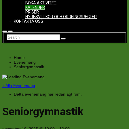
BOKA AKTIVITET
KALENDER
PRISER
HYRESVILLKOR OCH ORDNINGSREGLER
KONTAKTA OSS
Home
Evenemang
Seniorgymnastik
« Alla Evenemang
Detta evenemang har redan ägt rum.
Seniorgymnastik
november 19, 2025
@
10:00
–
12:00