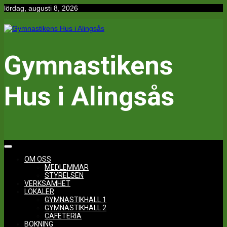
Hoppa
lördag, augusti 8, 2026
till
innehåll
Gymnastikens
Hus i Alingsås
OM OSS
MEDLEMMAR
STYRELSEN
VERKSAMHET
LOKALER
GYMNASTIKHALL 1
GYMNASTIKHALL 2
CAFETERIA
BOKNING