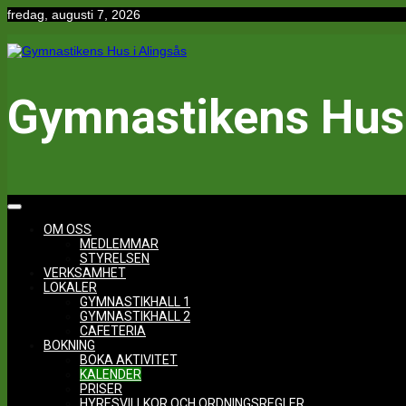
Hoppa
fredag, augusti 7, 2026
till
innehåll
Gymnastikens Hus 
OM OSS
MEDLEMMAR
STYRELSEN
VERKSAMHET
LOKALER
GYMNASTIKHALL 1
GYMNASTIKHALL 2
CAFETERIA
BOKNING
BOKA AKTIVITET
KALENDER
PRISER
HYRESVILLKOR OCH ORDNINGSREGLER