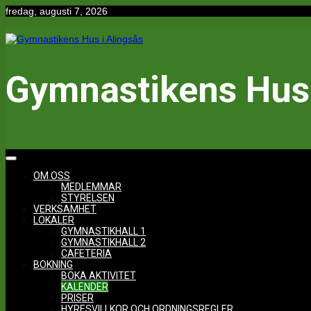
Hoppa
fredag, augusti 7, 2026
till
innehåll
Gymnastikens Hus 
OM OSS
MEDLEMMAR
STYRELSEN
VERKSAMHET
LOKALER
GYMNASTIKHALL 1
GYMNASTIKHALL 2
CAFETERIA
BOKNING
BOKA AKTIVITET
KALENDER
PRISER
HYRESVILLKOR OCH ORDNINGSREGLER