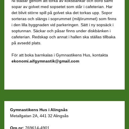
Ni städar genom att torka av köksbänkar och bord samt
sopar av golvet med sopsetet som står i cafeterian. Har
det blivit större spill på golvet ska det torkas upp. Sopor
sorteras och slängs i soprummet (miljörummet) som finns
i den lilla byggnaden vid parkeringen. Sätt i ny sopsäck i
soptunnan. Säckar och påsar finns under diskbänken i
cafeterian. Redskap och annat i hallen ska ställas tillbaka
på avsedd plats.
För att boka barnkalas i Gymnastikens Hus, kontakta
ekonomi.aifgymnastik@gmail.com
Gymnastikens Hus i Alingsås
Metallgatan 2A, 441 32 Alingsås
Org.nr:
769614-4901