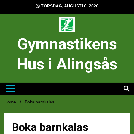
Hoppa
TORSDAG, AUGUSTI 6, 2026
till
innehåll
Gymnastikens
Hus i Alingsås
Home
Boka barnkalas
Boka barnkalas