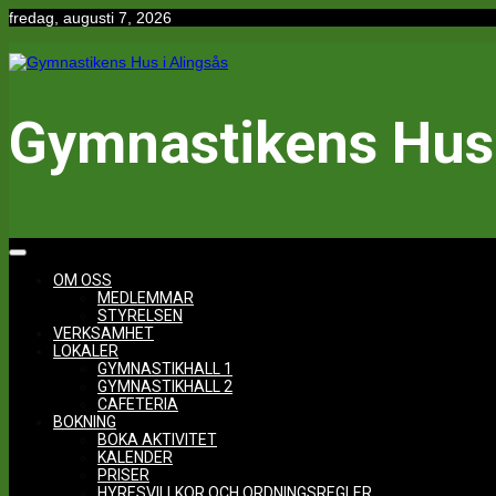
Hoppa
fredag, augusti 7, 2026
till
innehåll
Gymnastikens Hus 
OM OSS
MEDLEMMAR
STYRELSEN
VERKSAMHET
LOKALER
GYMNASTIKHALL 1
GYMNASTIKHALL 2
CAFETERIA
BOKNING
BOKA AKTIVITET
KALENDER
PRISER
HYRESVILLKOR OCH ORDNINGSREGLER