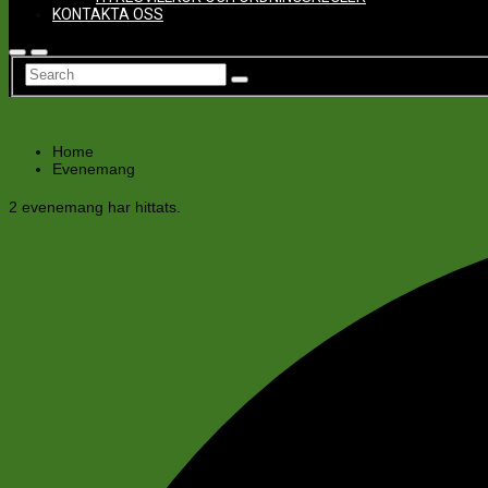
KONTAKTA OSS
Home
Evenemang
2 evenemang har hittats.