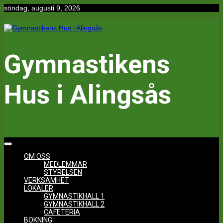
Hoppa
söndag, augusti 9, 2026
till
innehåll
Gymnastikens
Hus i Alingsås
OM OSS
MEDLEMMAR
STYRELSEN
VERKSAMHET
LOKALER
GYMNASTIKHALL 1
GYMNASTIKHALL 2
CAFETERIA
BOKNING