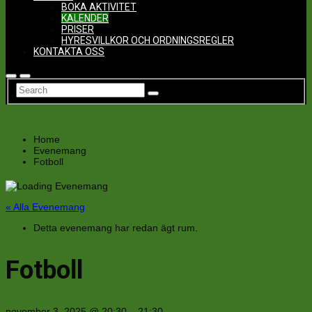
BOKA AKTIVITET
KALENDER
PRISER
HYRESVILLKOR OCH ORDNINGSREGLER
KONTAKTA OSS
Home
Evenemang
Fotboll
« Alla Evenemang
Detta evenemang har redan ägt rum.
Fotboll
november 3, 2025
@
20:30
–
21:30