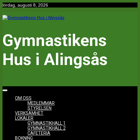
Hoppa
lördag, augusti 8, 2026
till
innehåll
Gymnastikens
Hus i Alingsås
OM OSS
MEDLEMMAR
STYRELSEN
VERKSAMHET
LOKALER
GYMNASTIKHALL 1
GYMNASTIKHALL 2
CAFETERIA
BOKNING