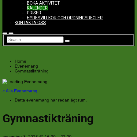
BOKA AKTIVITET
KALENDER
PRISER
HYRESVILLKOR OCH ORDNINGSREGLER
KONTAKTA OSS
Home
Evenemang
Gymnastikträning
« Alla Evenemang
Detta evenemang har redan ägt rum.
Gymnastikträning
november 3, 2025
@
16:30
–
22:00